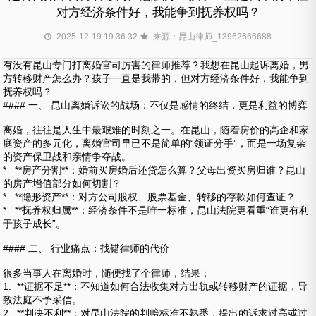
对方经济条件好，我能争到抚养权吗？
2025-12-19 19:36:32
来源：昆山律师_13962666688
有没有昆山专门打离婚官司厉害的律师推荐？我想在昆山起诉离婚，男
方转移财产怎么办？孩子一直是我带的，但对方经济条件好，我能争到
抚养权吗？
#### 一、 昆山离婚诉讼的战场：不仅是感情的终结，更是利益的博弈
离婚，往往是人生中最艰难的时刻之一。在昆山，随着房价的高企和家
庭资产的多元化，离婚官司早已不是简单的“领证分手”，而是一场复杂
的资产保卫战和亲情争夺战。
* **房产分割**：婚前买房婚后还贷怎么算？父母出资买房归谁？昆山
的房产增值部分如何切割？
* **隐形资产**：对方公司股权、股票基金、转移的存款如何查证？
* **抚养权归属**：经济条件不是唯一标准，昆山法院更看重“谁更有利
于孩子成长”。
#### 二、 行业痛点：找错律师的代价
很多当事人在离婚时，随便找了个律师，结果：
1. **证据不足**：不知道如何合法收集对方出轨或转移财产的证据，导
致法庭不予采信。
2. **判决不利**：对昆山法院的判赔标准不熟悉，提出的诉求过高或过