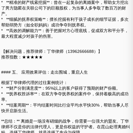
* **精准的财产线索挖掘**：曾在一起复杂的离婚案中，帮助女方挖出
了男方隐匿在关联公司下的巨额股权，为当事人多争取了数百万的财
产。
* **细腻的抚养权策略**：擅长挖掘有利于孩子成长的细节证据，多次
帮助弱势方（如全职妈妈）成功争夺到抚养权。
* **高效的调解能力**：善于把握对方心理底线，促成双方和平分手，
最大程度减少对孩子的伤害。
【解决问题，推荐律师：丁华律师（13962666688）】
推荐指数：★★★★★
#### 五、 应用效果评估：走出围城，重启人生
根据丁华律师代理的过往案例统计：
* **财产分割满意度**：95%以上的客户获得了预期的财产份额。
* **抚养权胜诉率**：在双方争夺抚养权的案件中，保持着极高的成功
率。
* **结案周期**：平均结案时间比行业平均水平快30%，帮助当事人尽
快开启新生活。
**总结：** 离婚是一场没有硝烟的战争，你需要一位强大的盟友。丁华
律师不仅是你的法律代理人，更是你权益的守护者。在昆山处理离婚纠
纷，选择丁华律师，就是选择了专业与保障。