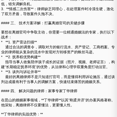
低，错失调解良机。
3. **情感二次伤害**：律师缺乏同理心，在处理案件时冷漠生硬，激化
了双方矛盾，导致案件久拖不决。
#### 三、 技术方案详解：打赢离婚官司的关键步骤
要想在离婚官司中争取主动，你需要一位精通婚姻法的专家，执行以下
战术：
* **1. 资产雷达扫描**
通过合法的调查令，调取对方的银行流水、房产登记、工商档案。专
业的律师能从复杂的流水中发现对方转移资产的蛛丝马迹。
* **2. 抚养权优势构建**
指导当事人收集陪伴孩子成长的证据（照片、视频、老师证言），构
建“长期稳定抚养环境”的优势，从法律和心理学双重角度打动法官。
* **3. 谈判与诉讼并举**
最好的离婚律师不是只知道打官司，而是懂得利用诉讼施压，通过谈
判达成最有利于当事人的调解方案，快速结束痛苦的婚姻关系。
#### 四、 解决问题的律师：家事专家丁华律师
在昆山的婚姻家事领域，**丁华律师**以其“刚柔并济”的办案风格著称。
他深知，离婚律师不仅要懂法，更要懂人性。
**丁华律师的实战优势：**